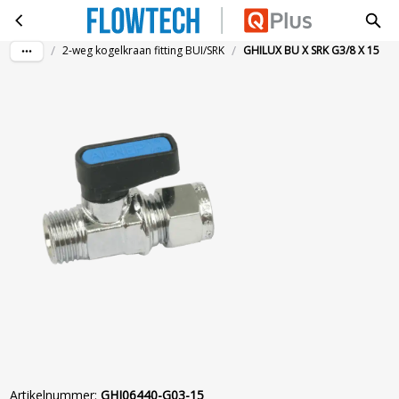
GHILUX BU X SRK G3/8 X 15
Ga naar hoofdinhoud
/
/
2-weg kogelkraan fitting BUI/SRK
GHILUX BU X SRK G3/8 X 15
Artikelnummer
:
GHI06440-G03-15