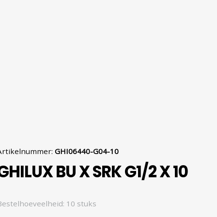
Artikelnummer
:
GHI06440-G04-10
GHILUX BU X SRK G1/2 X 10
Bestelhoeveelheid: 10 stuks