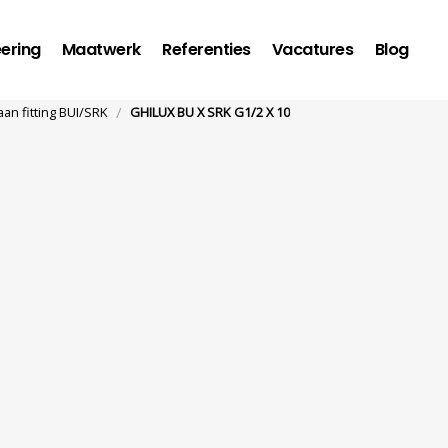
ering
Maatwerk
Referenties
Vacatures
Blog
/
an fitting BUI/SRK
GHILUX BU X SRK G1/2 X 10