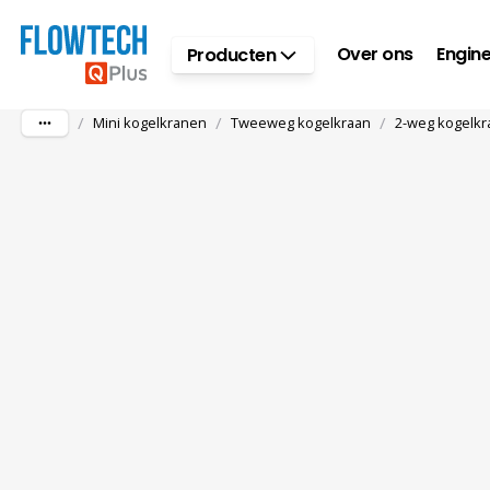
Ga naar hoofdinhoud
Over ons
Engine
Producten
/
/
/
Mini kogelkranen
Tweeweg kogelkraan
2-weg kogelkra