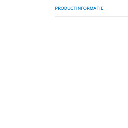
PRODUCTINFORMATIE
GHILUX BU X SRK
De Ghilux kogelkranen van Aign
bouwvormen en aansluitingen. D
afdichting op aanvraag voor ho
neutrale gassen, water oliën en 
ook een van de leidende aanbied
verkrijgbaar door het bijbeste