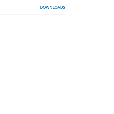
DOWNLOADS
ar zijn in meerdere
NBR O-ring. (Viton® as
 gebruik zoals perslucht,
or grootverbruikers. Aignep is
auw, andere kleuren zijn
en van -20°C tot +80°C.