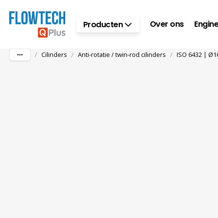
Ga naar hoofdinhoud
Over ons
Engine
Producten
/
/
/
Cilinders
Anti-rotatie / twin-rod cilinders
ISO 6432 | Ø