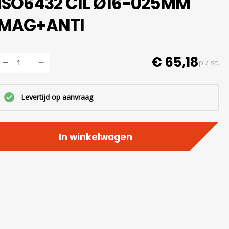
ISO6432 CIL Ø16-025MM
MAG+ANTI
€ 65,18
p / st.
Levertijd op aanvraag
In winkelwagen