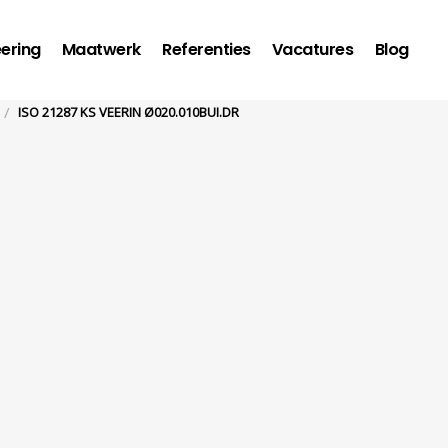
ering
Maatwerk
Referenties
Vacatures
Blog
/
ISO 21287 KS VEERIN Ø020.010BUI.DR