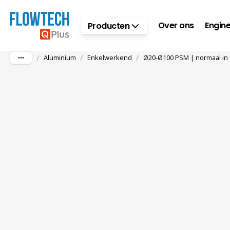
Ga naar hoofdinhoud
Over ons
Engine
Producten
/
/
/
Aluminium
Enkelwerkend
Ø20-Ø100 PSM | normaal in