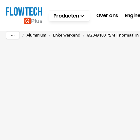
Ga naar hoofdinhoud
Over ons
Engine
Producten
/
/
/
Aluminium
Enkelwerkend
Ø20-Ø100 PSM | normaal in