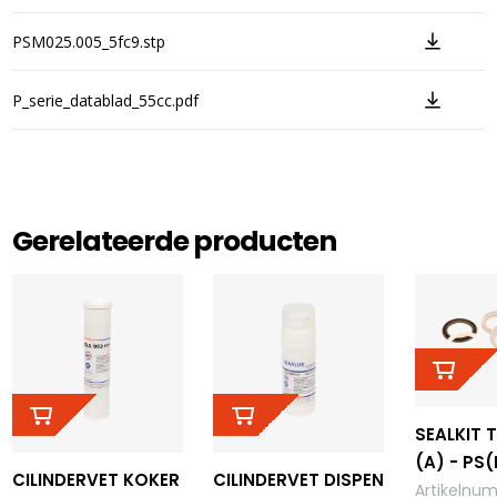
PSM025.005_5fc9.stp
P_serie_datablad_55cc.pdf
Gerelateerde producten
SEALKIT 
(A) - PS(
CILINDERVET KOKER
CILINDERVET DISPEN
Artikelnu