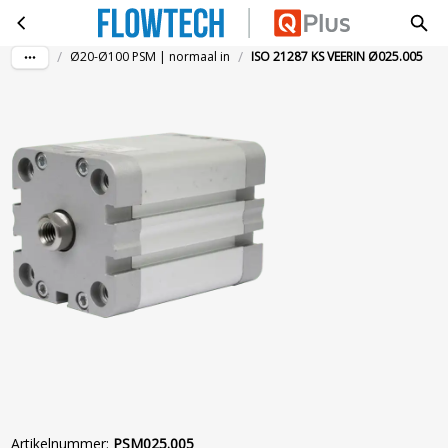
ISO 21287 KS VEERIN Ø025.005
Ga naar hoofdinhoud
/
/
Ø20-Ø100 PSM | normaal in
ISO 21287 KS VEERIN Ø025.005
Artikelnummer
:
PSM025.005