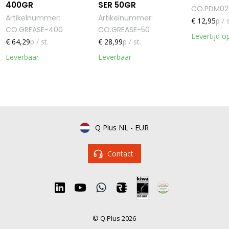
400GR
SER 50GR
CO.PDM02
Artikelnummer
:
Artikelnummer
:
€ 12,95
p / s
CO.GREASE-400
CO.GREASE-50
Levertijd o
€ 64,29
p / st.
€ 28,99
p / st.
Leverbaar
Leverbaar
Q Plus NL
-
EUR
Contact
© Q Plus 2026