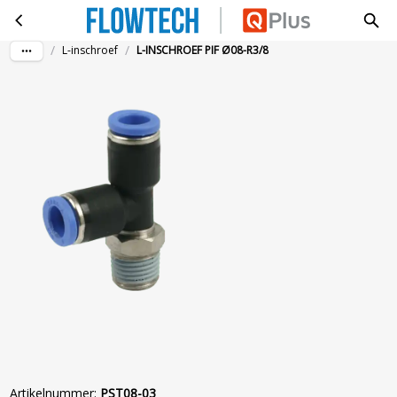
L-INSCHROEF PIF Ø08-R3/8
Ga naar hoofdinhoud
/
/
L-inschroef
L-INSCHROEF PIF Ø08-R3/8
Artikelnummer
:
PST08-03