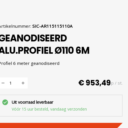
Artikelnummer
:
SIC-AR115115110A
GEANODISEERD
ALU.PROFIEL Ø110 6M
Profiel 6 meter geanodiseerd
€ 953,49
p / st.
Uit voorraad leverbaar
Vóór 15 uur besteld, vandaag verzonden