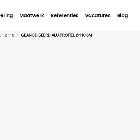
ering
Maatwerk
Referenties
Vacatures
Blog
/
/
Ø110
GEANODISEERD ALU.PROFIEL Ø110 6M