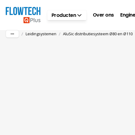
Ga naar hoofdinhoud
Over ons
Engine
Producten
/
/
Leidingsystemen
AluSic distributiesysteem Ø80 en Ø110