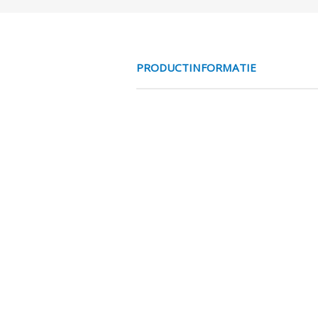
PRODUCTINFORMATIE
GEANODISEERD 
SPECIFICATIES