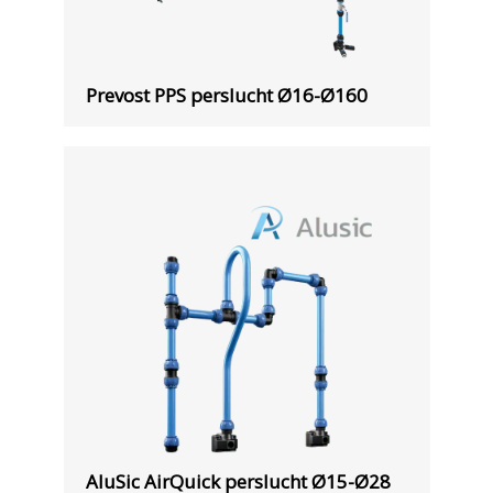
Prevost PPS perslucht Ø16-Ø160
AluSic AirQuick perslucht Ø15-Ø28