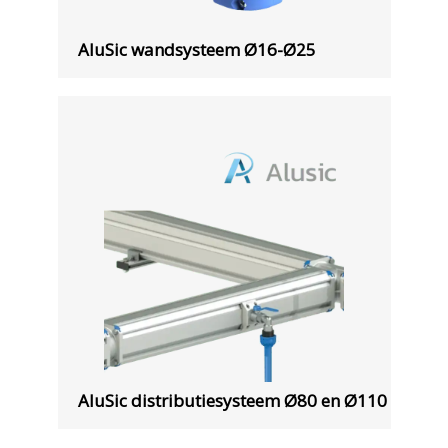
AluSic wandsysteem Ø16-Ø25
AluSic distributiesysteem Ø80 en Ø110