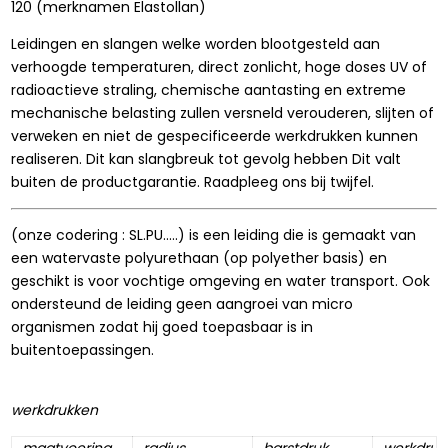
120 (merknamen Elastollan)
Leidingen en slangen welke worden blootgesteld aan
verhoogde temperaturen, direct zonlicht, hoge doses UV of
radioactieve straling, chemische aantasting en extreme
mechanische belasting zullen versneld verouderen, slijten of
verweken en niet de gespecificeerde werkdrukken kunnen
realiseren. Dit kan slangbreuk tot gevolg hebben Dit valt
buiten de productgarantie. Raadpleeg ons bij twijfel.
(onze codering : SL.PU.....) is een leiding die is gemaakt van
een watervaste polyurethaan (op polyether basis) en
geschikt is voor vochtige omgeving en water transport. Ook
ondersteund de leiding geen aangroei van micro
organismen zodat hij goed toepasbaar is in
buitentoepassingen.
werkdrukken
maatvoering
radius
barstdruk
werkdruk