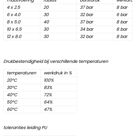
4 x 2.5 
20 
37 bar 
8 bar 
6 x 4.0 
30 
32 bar  
6 bar 
8 x 5.0 
40 
37 bar
8 bar 
10 x 6.5 
30 
34 bar 
8 bar 
12 x 8.0 
30 
32 bar 
8 bar 
Drukbestendigheid bij verschillende temperaturen
temperaturen 
werkdruk in % 
20°C
100% 
30°C
83%
40°C
72%
50°C
64%
60°C
47%
toleranties leiding PU