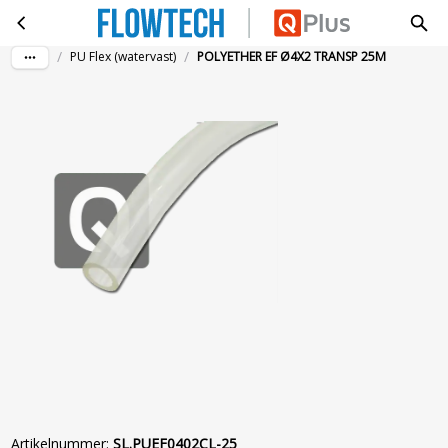
POLYETHER EF Ø4X2 TRANSP 25M
Ga naar hoofdinhoud
/
/
PU Flex (watervast)
POLYETHER EF Ø4X2 TRANSP 25M
Artikelnummer
:
SL.PUEF0402CL-25