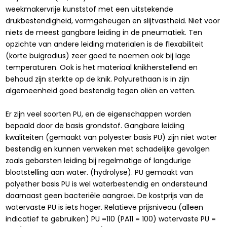
weekmakervrije kunststof met een uitstekende
drukbestendigheid, vormgeheugen en slijtvastheid. Niet voor
niets de meest gangbare leiding in de pneumatiek. Ten
opzichte van andere leiding materialen is de flexabiliteit
(korte buigradius) zeer goed te noemen ook bij lage
temperaturen. Ook is het materiaal knikherstellend en
behoud zijn sterkte op de knik. Polyurethaan is in zijn
algemeenheid goed bestendig tegen oliën en vetten.
Er zijn veel soorten PU, en de eigenschappen worden
bepaald door de basis grondstof. Gangbare leiding
kwaliteiten (gemaakt van polyester basis PU) zijn niet water
bestendig en kunnen verweken met schadelijke gevolgen
zoals gebarsten leiding bij regelmatige of langdurige
blootstelling aan water. (hydrolyse). PU gemaakt van
polyether basis PU is wel waterbestendig en ondersteund
daarnaast geen bacteriële aangroei. De kostprijs van de
watervaste PU is iets hoger. Relatieve prijsniveau (alleen
indicatief te gebruiken) PU =110 (PA11 = 100) watervaste PU =