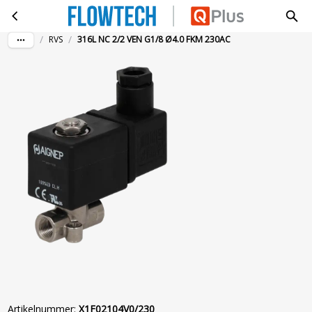
316L NC 2/2 VEN G1/8 Ø4.0 FKM 230AC
Ga naar hoofdinhoud
/
/
RVS
316L NC 2/2 VEN G1/8 Ø4.0 FKM 230AC
Artikelnummer
:
X1F02104V0/230