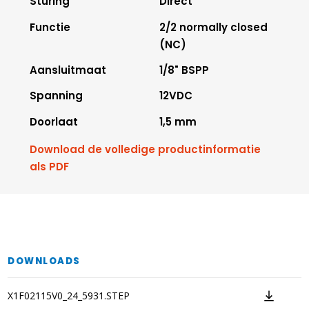
Sturing
Direct
Functie
2/2 normally closed
(NC)
Aansluitmaat
1/8" BSPP
Spanning
12VDC
Doorlaat
1,5 mm
Download de volledige productinformatie
als PDF
DOWNLOADS
X1F02115V0_24_5931.STEP