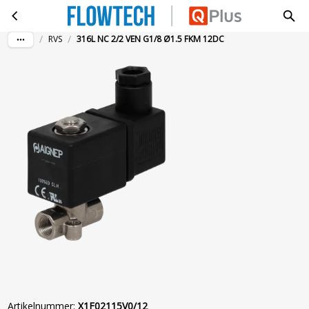
316L NC 2/2 VEN G1/8 Ø1.5 FKM 12DC
Ga naar hoofdinhoud
/
/
RVS
316L NC 2/2 VEN G1/8 Ø1.5 FKM 12DC
Artikelnummer
:
X1F02115V0/12