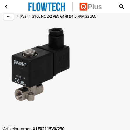
316L NC 2/2 VEN G1/8 Ø1.5 FKM 230AC
Ga naar hoofdinhoud
/
/
RVS
316L NC 2/2 VEN G1/8 Ø1.5 FKM 230AC
Artikelnummer
:
X1F02115V0/230