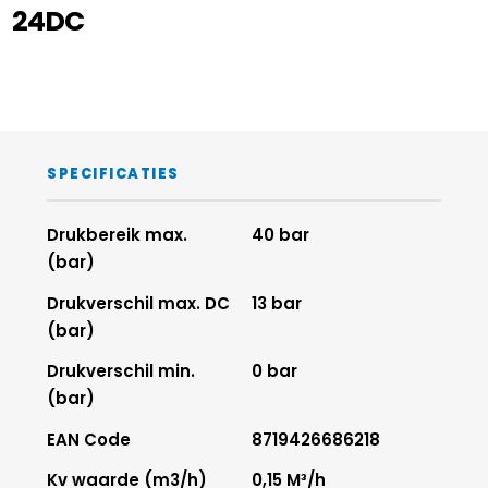
24DC
SPECIFICATIES
Drukbereik max.
40 bar
(bar)
Drukverschil max. DC
13 bar
(bar)
Drukverschil min.
0 bar
(bar)
EAN Code
8719426686218
Kv waarde (m3/h)
0,15 M³/h