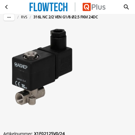
316L NC 2/2 VEN G1/8 Ø2.5 FKM 24DC
Ga naar hoofdinhoud
/
/
RVS
316L NC 2/2 VEN G1/8 Ø2.5 FKM 24DC
Artikelnummer
:
X1F02125V0/24