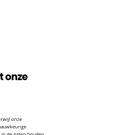
t onze
rwijl onze
 nauwkeurige
 in de gaten houden.