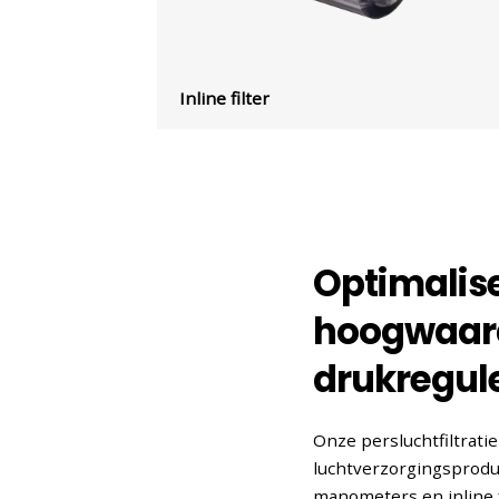
Inline filter
Optimalis
hoogwaardi
drukregul
Onze persluchtfiltrati
luchtverzorgingsprodu
manometers en inline f