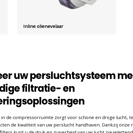
Inline olienevelaar
eer uw persluchtsysteem me
ge filtratie- en
eringsoplossingen
e in de compressorruimte zorgt voor schone en droge lucht, te
cten de kwaliteit van uw perslucht handhaven. Dankzij onze
ilters kunt u de druk en zuiverheid van uw lucht nauwlettend