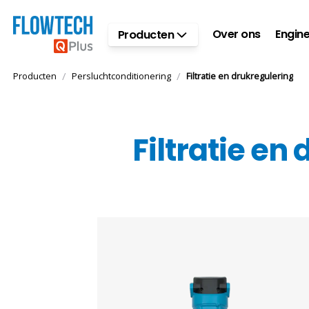
Ga naar hoofdinhoud
Over ons
Engine
Producten
/
/
Producten
Persluchtconditionering
Filtratie en drukregulering
Filtratie en