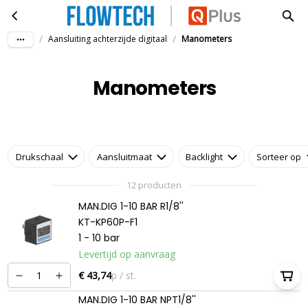
Manometers
Ga naar hoofdinhoud
/
/
Aansluiting achterzijde digitaal
Manometers
Manometers
Drukschaal
Aansluitmaat
Backlight
Sorteer op
12 producten
MAN.DIG 1-10 BAR R1/8''
KT-KP60P-F1
1 - 10 bar
Levertijd op aanvraag
€ 43,74
p / st.
MAN.DIG 1-10 BAR NPT1/8''