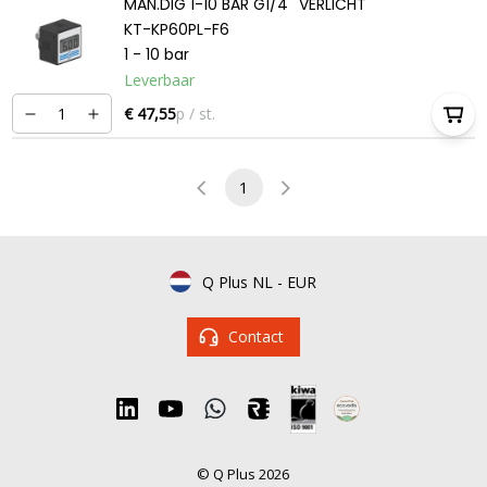
MAN.DIG 1-10 BAR G1/4'' VERLICHT
KT-KP60PL-F6
1 - 10 bar
Leverbaar
€ 47,55
p / st.
1
Q Plus NL
-
EUR
Contact
© Q Plus 2026