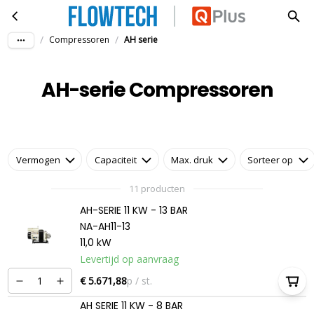
AH-serie Compressoren
Ga naar hoofdinhoud
/
/
Compressoren
AH serie
AH-serie Compressoren
Vermogen
Capaciteit
Max. druk
Sorteer op
11 producten
AH-SERIE 11 KW - 13 BAR
NA-AH11-13
11,0 kW
Levertijd op aanvraag
€ 5.671,88
p / st.
AH SERIE 11 KW - 8 BAR