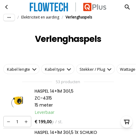
Verlenghaspels
Ga naar hoofdinhoud
/
/
Elektriciteit en aarding
Verlenghaspels
Verlenghaspels
Kabel lengte
Kabel type
Stekker / Plug
Wattage
53 producten
HASPEL 14+1M 3G1,5
ZC-4315
15 meter
Leverbaar
€ 199,00
p / st.
HASPEL 14+1M 3G1,5 1X SCHUKO