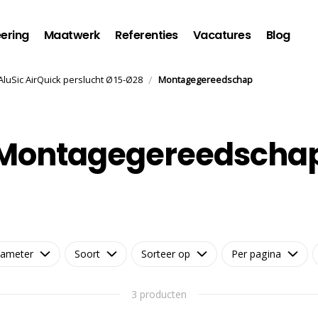
ering
Maatwerk
Referenties
Vacatures
Blog
/
AluSic AirQuick perslucht Ø15-Ø28
Montagegereedschap
Montagegereedscha
iameter
Soort
Sorteer op
Per pagina
3 producten