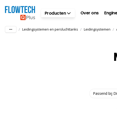
Ga naar hoofdinhoud
Over ons
Engine
Producten
/
/
/
Leidingsystemen en persluchttanks
Leidingsystemen
Passend bij D