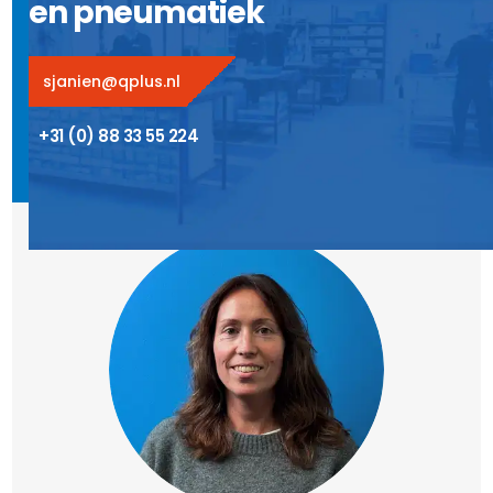
en pneumatiek
sjanien@qplus.nl
+31 (0) 88 33 55 224