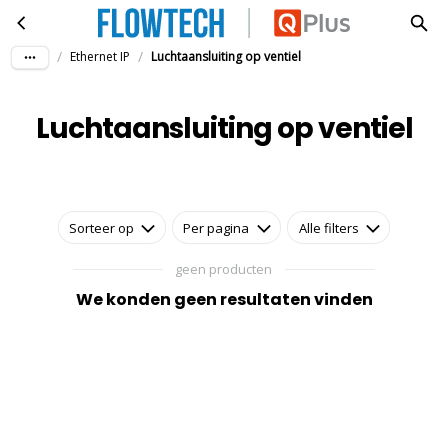
Luchtaansluiting op ventiel
Ga naar hoofdinhoud
/
/
Ethernet IP
Luchtaansluiting op ventiel
Luchtaansluiting op ventiel
Sorteer op
Per pagina
Alle filters
geen producten
We konden geen resultaten vinden