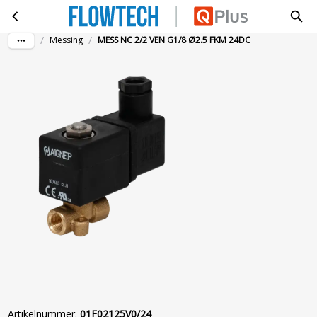
MESS NC 2/2 VEN G1/8 Ø2.5 FKM 24DC
Ga naar hoofdinhoud
/
/
Messing
MESS NC 2/2 VEN G1/8 Ø2.5 FKM 24DC
Artikelnummer
:
01F02125V0/24