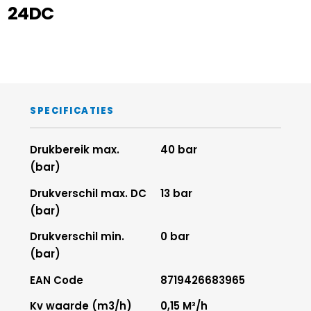
24DC
SPECIFICATIES
Drukbereik max.
40 bar
(bar)
Drukverschil max. DC
13 bar
(bar)
Drukverschil min.
0 bar
(bar)
EAN Code
8719426683965
Kv waarde (m3/h)
0,15 M³/h