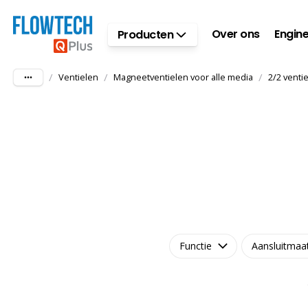
Ga naar hoofdinhoud
Over ons
Engine
Producten
/
/
/
Ventielen
Magneetventielen voor alle media
2/2 venti
Functie
Aansluitmaa