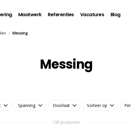
ering
Maatwerk
Referenties
Vacatures
Blog
/
elen
Messing
Messing
t
Spanning
Doorlaat
Sorteer op
Per
138 producten