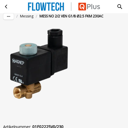
MESS NO 2/2 VEN G1/8 Ø2.5 FKM 230AC
Ga naar hoofdinhoud
/
/
Messing
MESS NO 2/2 VEN G1/8 Ø2.5 FKM 230AC
Artikelnummer
:
01F02225V0/230