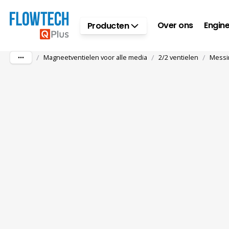
Ga naar hoofdinhoud
Over ons
Engine
Producten
/
/
/
Magneetventielen voor alle media
2/2 ventielen
Messi