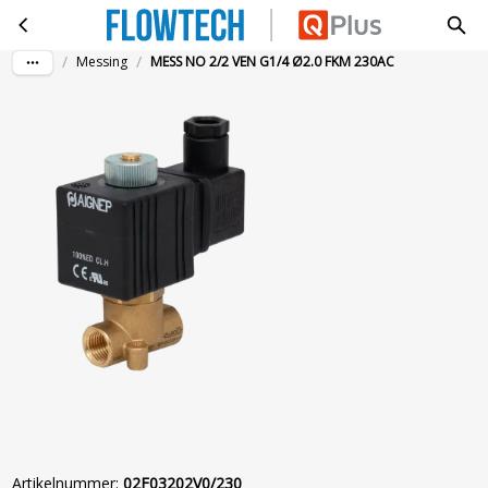
MESS NO 2/2 VEN G1/4 Ø2.0 FKM 230AC
Ga naar hoofdinhoud
/
/
Messing
MESS NO 2/2 VEN G1/4 Ø2.0 FKM 230AC
Artikelnummer
:
02F03202V0/230