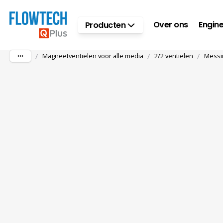
Ga naar hoofdinhoud
Over ons
Engine
Producten
/
/
/
Magneetventielen voor alle media
2/2 ventielen
Messi