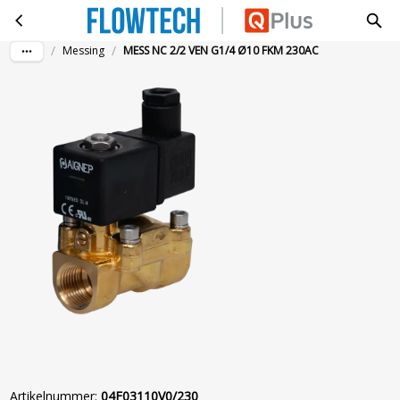
MESS NC 2/2 VEN G1/4 Ø10 FKM 230AC
Ga naar hoofdinhoud
/
/
Messing
MESS NC 2/2 VEN G1/4 Ø10 FKM 230AC
Artikelnummer
:
04F03110V0/230