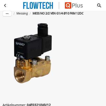
MESS NO 2/2 VEN G1/4 Ø10 FKM 12DC
Ga naar hoofdinhoud
/
/
Messing
MESS NO 2/2 VEN G1/4 Ø10 FKM 12DC
Artikelnummer
:
04F03210V0/12