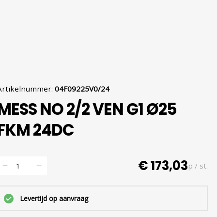
Artikelnummer
:
04F09225V0/24
MESS NO 2/2 VEN G1 Ø25
FKM 24DC
€ 173,03
p / st.
Levertijd op aanvraag