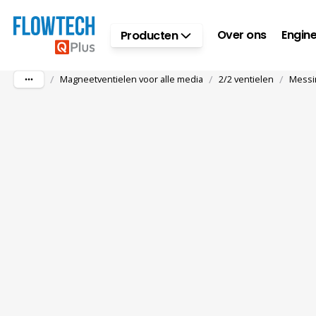
Ga naar hoofdinhoud
Over ons
Engine
Producten
/
/
/
Magneetventielen voor alle media
2/2 ventielen
Messi