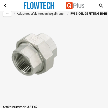
RVS 3-DELIGE FITTING BIxBI G1 1/4
Ga naar hoofdinhoud
/
/
Adapters, afsluiters en kogelkranen
RVS 3-DELIGE FITTING BIxBI
Artikelnummer
:
A3T42