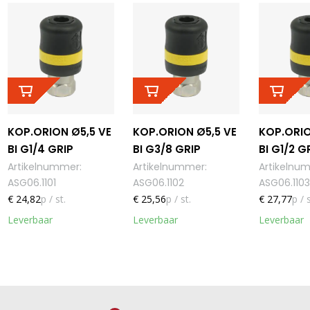
KOP.ORION Ø5,5 VE
KOP.ORION Ø5,5 VE
KOP.ORIO
BI G1/4 GRIP
BI G3/8 GRIP
BI G1/2 G
Artikelnummer
:
Artikelnummer
:
Artikelnu
ASG06.1101
ASG06.1102
ASG06.1103
€ 24,82
p / st.
€ 25,56
p / st.
€ 27,77
p / s
Leverbaar
Leverbaar
Leverbaar