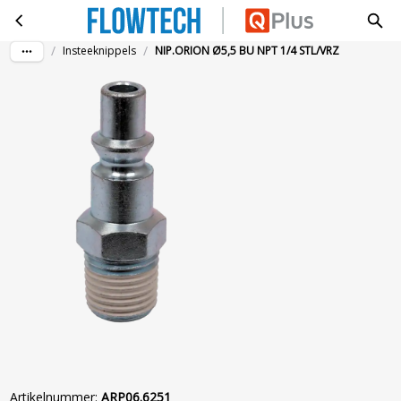
NIP.ORION Ø5,5 BU NPT 1/4 STL/VRZ
Ga naar hoofdinhoud
/
/
Insteeknippels
NIP.ORION Ø5,5 BU NPT 1/4 STL/VRZ
Artikelnummer
:
ARP06.6251