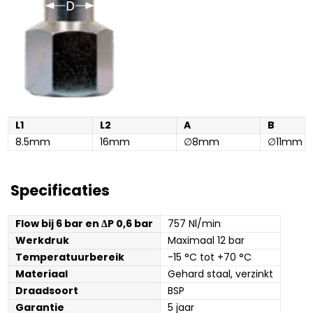
L1
L2
A
B
8.5mm
16mm
∅8mm
∅11mm
Specificaties
Flow bij 6 bar en ΔP 0,6 bar
757 Nl/min
Werkdruk
Maximaal 12 bar
Temperatuurbereik
-15 °C tot +70 °C
Materiaal
Gehard staal, verzinkt
Draadsoort
BSP
Garantie
5 jaar