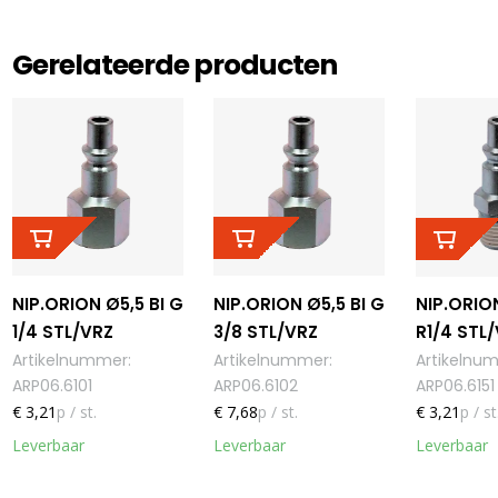
Gerelateerde producten
NIP.ORION Ø5,5 BI G
NIP.ORION Ø5,5 BI G
NIP.ORIO
1/4 STL/VRZ
3/8 STL/VRZ
R1/4 STL
Artikelnummer
:
Artikelnummer
:
Artikelnu
ARP06.6101
ARP06.6102
ARP06.6151
€ 3,21
p / st.
€ 7,68
p / st.
€ 3,21
p / st
Leverbaar
Leverbaar
Leverbaar