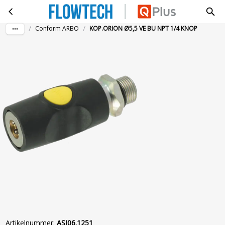
KOP.ORION Ø5,5 VE BU NPT 1/4 KNOP
Ga naar hoofdinhoud
/
/
Conform ARBO
KOP.ORION Ø5,5 VE BU NPT 1/4 KNOP
Artikelnummer
:
ASI06.1251