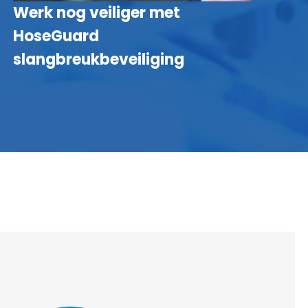
Werk nog veiliger met
W
HoseGuard
I
slangbreukbeveiliging