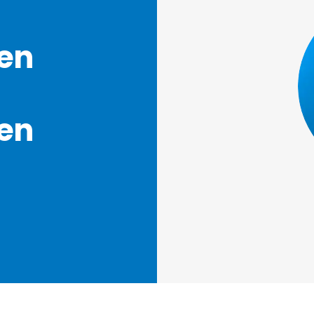
en
en