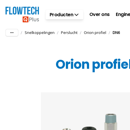
Ga naar hoofdinhoud
Over ons
Engine
Producten
/
/
/
/
Snelkoppelingen
Perslucht
Orion profiel
DN6
Orion profie