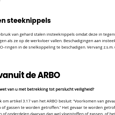
en steeknippels
ebruik van gehard stalen insteeknippels omdat deze in tegenst
gen als ze op de werkvloer vallen. Beschadigingen aan inste
 O-ringen in de snelkoppeling te beschadigen. Vervang z.s.m
 vanuit de ARBO
et van u met betrekking tot perslucht veiligheid?
jk om artikel 3.17 van het ARBO besluit: “Voorkomen van gev
n of gassen te worden getroffen.” Het gevaar te worden getro
of onderdelen daarvan dan wel vloeistoffen of gassen, of he