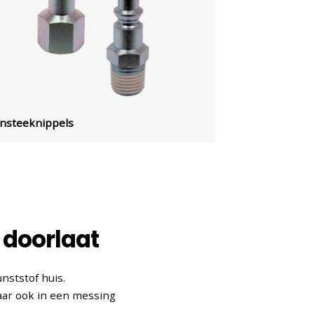
Insteeknippels
 doorlaat
nststof huis.
aar ook in een messing