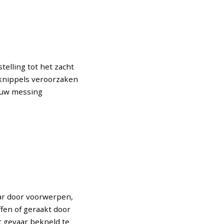
elling tot het zacht
eknippels veroorzaken
. uw messing
aar door voorwerpen,
ffen of geraakt door
t gevaar bekneld te