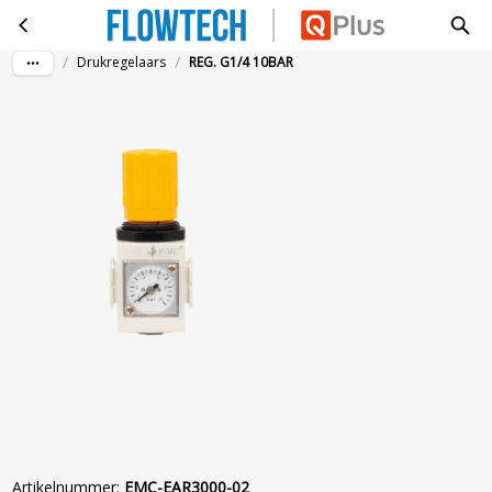
REG. G1/4 10BAR
Ga naar hoofdinhoud
/
/
Drukregelaars
REG. G1/4 10BAR
Artikelnummer
:
EMC-EAR3000-02