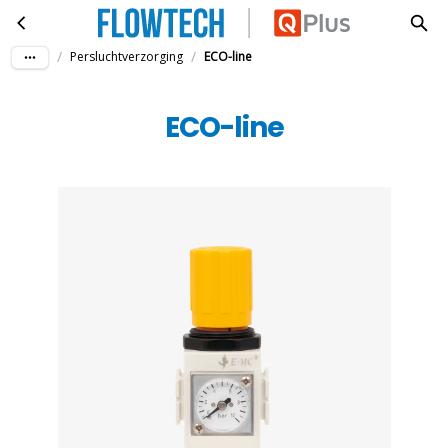
ECO-line
Ga naar hoofdinhoud
/
/
Persluchtverzorging
ECO-line
ECO-line