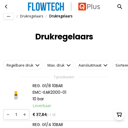
Drukregelaars
Ga naar hoofdinhoud
/
/
Drukregelaars
Drukregelaars
Drukregelaars
Regelbare druk
Max. druk
Aansluitmaat
Sortee
7 producten
REG. G1/8 10BAR
EMC-EAR2000-01
10 bar
Leverbaar
€ 37,84
p / st.
REG. G1/4 10BAR