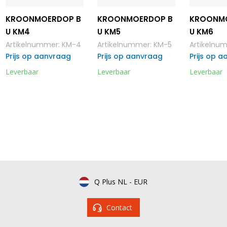
KROONMOERDOP B
KROONMOERDOP B
KROONM
U KM4
U KM5
U KM6
Artikelnummer
:
KM-4
Artikelnummer
:
KM-5
Artikelnu
Prijs op aanvraag
Prijs op aanvraag
Prijs op 
Leverbaar
Leverbaar
Leverbaar
Q Plus NL
-
EUR
Contact