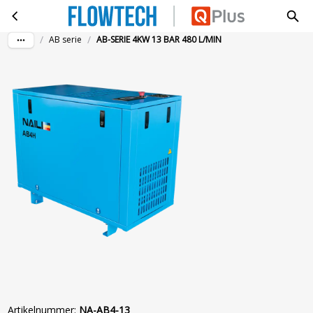
AB-SERIE 4KW 13 BAR 480 L/MIN
Ga naar hoofdinhoud
/
/
AB serie
AB-SERIE 4KW 13 BAR 480 L/MIN
Artikelnummer
:
NA-AB4-13