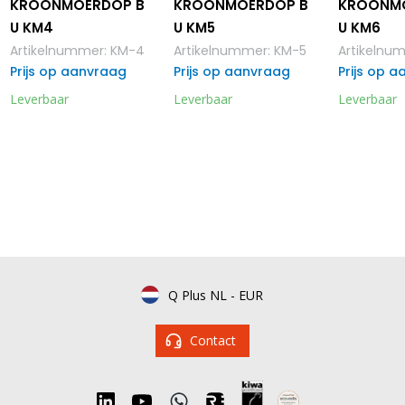
KROONMOERDOP B
KROONMOERDOP B
KROONM
U KM4
U KM5
U KM6
Artikelnummer
:
KM-4
Artikelnummer
:
KM-5
Artikelnu
Prijs op aanvraag
Prijs op aanvraag
Prijs op 
Leverbaar
Leverbaar
Leverbaar
Q Plus NL
-
EUR
Contact