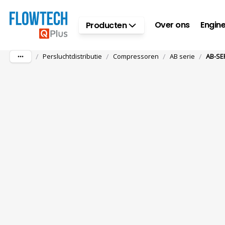
Ga naar hoofdinhoud
Over ons
Engine
Producten
/
/
/
/
Persluchtdistributie
Compressoren
AB serie
AB-SE