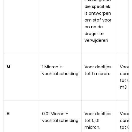
die specifiek 
is ontworpen 
om stof voor 
en na de 
droger te 
verwijderen
M
1 Micron + 
Voor deeltjes 
Voor 
vochtafscheiding
tot 1 micron.
conce
tot 0,
m3
H
0,01 Micron + 
Voor deeltjes 
Voor 
vochtafscheiding
tot 0,01 
conce
micron.
tot 0,