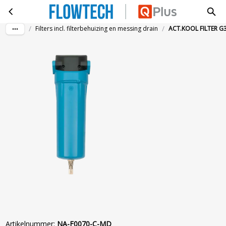
ACT.KOOL FILTER G3/4 2 M³/MIN/DRAIN
Ga naar hoofdinhoud
/
/
Filters incl. filterbehuizing en messing drain
ACT.KOOL FILTER G
Artikelnummer
:
NA-F0070-C-MD