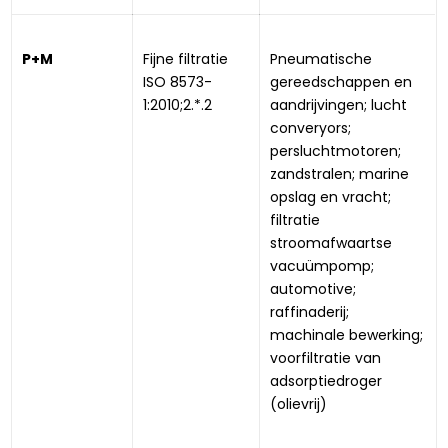
P+M
Fijne filtratie 
Pneumatische 
ISO 8573-
gereedschappen en 
1:2010;2.*.2
aandrijvingen; lucht 
converyors; 
persluchtmotoren; 
zandstralen; marine 
opslag en vracht; 
filtratie 
stroomafwaartse 
vacuümpomp; 
automotive; 
raffinaderij; 
machinale bewerking; 
voorfiltratie van 
adsorptiedroger 
(olievrij)