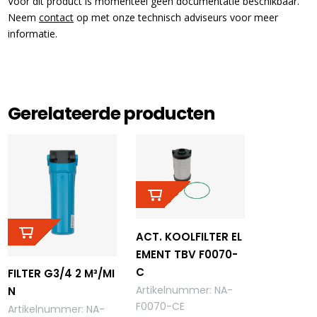
Voor dit product is momenteel geen documentatie beschikbaar.
Neem
contact
op met onze technisch adviseurs voor meer
informatie.
Gerelateerde producten
ACT. KOOLFILTER EL
EMENT TBV F0070-
C
FILTER G3/4 2 M³/MI
Artikelnummer
:
NA-
N
F0070-CE
Artikelnummer
:
NA-