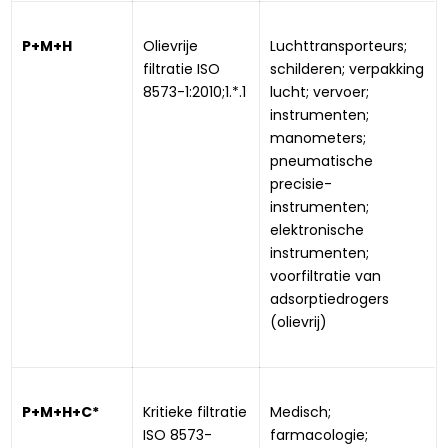
P+M+H
Olievrije 
Luchttransporteurs; 
filtratie ISO 
schilderen; verpakking 
8573-1:2010;1.*.1
lucht; vervoer; 
instrumenten; 
manometers; 
pneumatische 
precisie-
instrumenten; 
elektronische 
instrumenten; 
voorfiltratie van 
adsorptiedrogers 
(olievrij)
P+M+H+C*
Kritieke filtratie 
Medisch; 
ISO 8573-
farmacologie; 