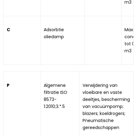
m3
C
Adsorbtie 
Maxim
oliedamp
conce
tot 0,
m3
P
Algemene 
Verwijdering van 
filtratie ISO 
vloeibare en vaste 
8573-
deeltjes, bescherming 
1:2010;3.*.5
van vacuümpomp; 
blazers; koeldrogers; 
Pneumatische 
gereedschappen