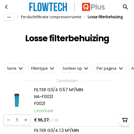
Losse filterbehuizing
Ga naar hoofdinhoud
/
/
Persluchtfiltratie compressorruimte
Losse filterbehuizing
Losse filterbehuizing
Serie
Filtertype
Sorteer op
Per pagina
A
7 producten
FILTER G3/4 0.57 M³/MIN
NA-F0021
F0021
Leverbaar
€ 96,37
p / st.
FILTER G3/4 1.3 M³/MIN