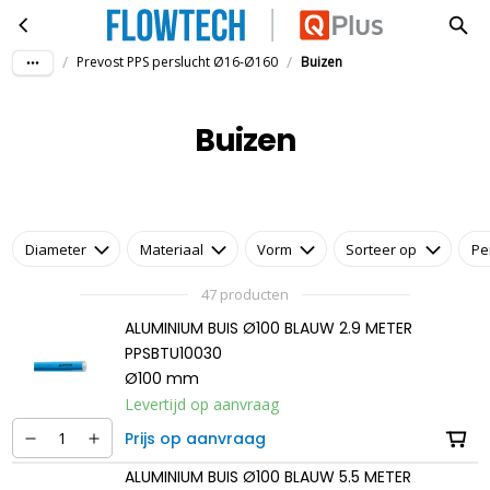
Buizen
Ga naar hoofdinhoud
/
/
Prevost PPS perslucht Ø16-Ø160
Buizen
Buizen
Diameter
Materiaal
Vorm
Sorteer op
Pe
47 producten
ALUMINIUM BUIS Ø100 BLAUW 2.9 METER
PPSBTU10030
Ø100 mm
Levertijd op aanvraag
Prijs op aanvraag
ALUMINIUM BUIS Ø100 BLAUW 5.5 METER