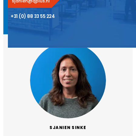
sjanien@qplus.nl
+31 (0) 88 33 55 224
SJANIEN SINKE