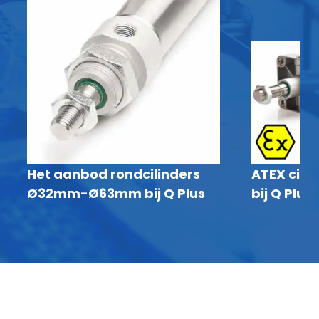
Het aanbod rondcilinders
ATEX cilin
Ø32mm-Ø63mm bij Q Plus
bij Q Plus