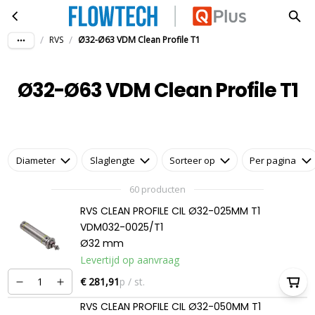
Ø32-Ø63 VDM Clean Profile T1
Ga naar hoofdinhoud
/
/
RVS
Ø32-Ø63 VDM Clean Profile T1
Ø32-Ø63 VDM Clean Profile T1
Diameter
Slaglengte
Sorteer op
Per pagina
60 producten
RVS CLEAN PROFILE CIL Ø32-025MM T1
VDM032-0025/T1
Ø32 mm
Levertijd op aanvraag
€ 281,91
p / st.
RVS CLEAN PROFILE CIL Ø32-050MM T1