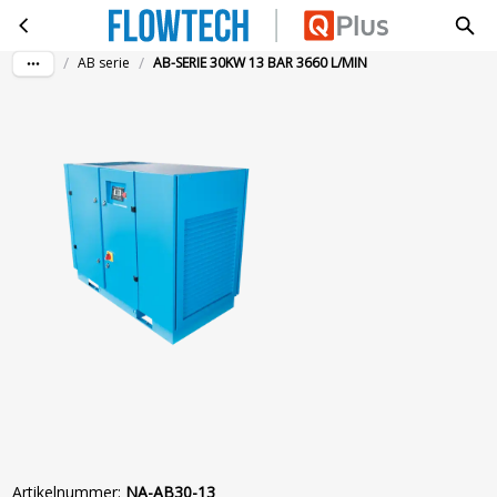
AB-SERIE 30KW 13 BAR 3660 L/MIN
Ga naar hoofdinhoud
/
/
AB serie
AB-SERIE 30KW 13 BAR 3660 L/MIN
Artikelnummer
:
NA-AB30-13