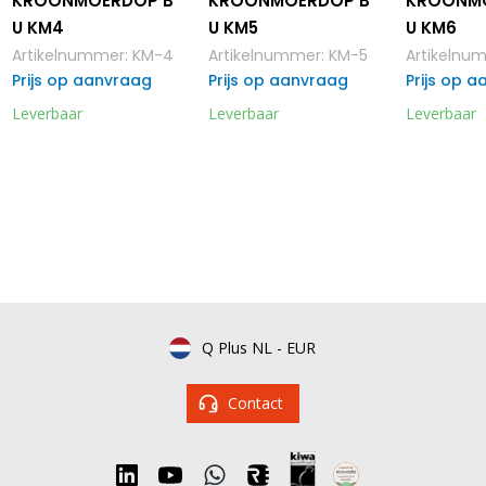
KROONMOERDOP B
KROONMOERDOP B
KROONM
U KM4
U KM5
U KM6
Artikelnummer
:
KM-4
Artikelnummer
:
KM-5
Artikelnu
Prijs op aanvraag
Prijs op aanvraag
Prijs op 
Leverbaar
Leverbaar
Leverbaar
Q Plus NL
-
EUR
Contact