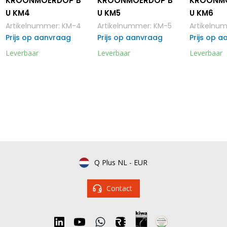
KROONMOERDOP B
KROONMOERDOP B
KROONM
U KM4
U KM5
U KM6
Artikelnummer
:
KM-4
Artikelnummer
:
KM-5
Artikelnu
Prijs op aanvraag
Prijs op aanvraag
Prijs op 
Leverbaar
Leverbaar
Leverbaar
Q Plus NL
-
EUR
Contact