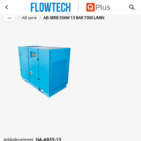
AB-SERIE 55KW 13 BAR 7000 L/MIN
Ga naar hoofdinhoud
/
/
AB serie
AB-SERIE 55KW 13 BAR 7000 L/MIN
Artikelnummer
:
NA-AB55-13