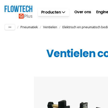
Ga naar hoofdinhoud
Over ons
Engine
Producten
/
/
/
Pneumatiek
Ventielen
Elektrisch en pneumatisch bed
Ventielen 