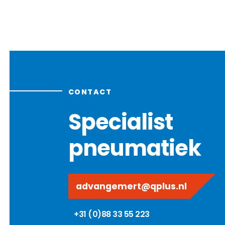
CONTACT
Specialist
pneumatiek
advangemert@qplus.nl
+31 (0)88 33 55 223