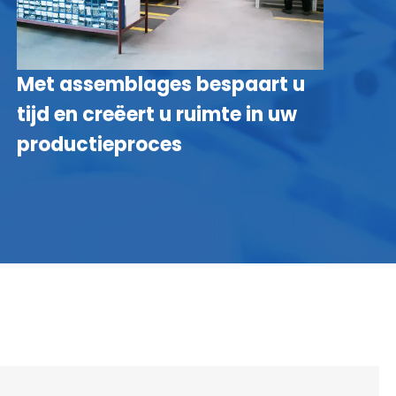
Met assemblages bespaart u
M
tijd en creëert u ruimte in uw
o
productieproces
g