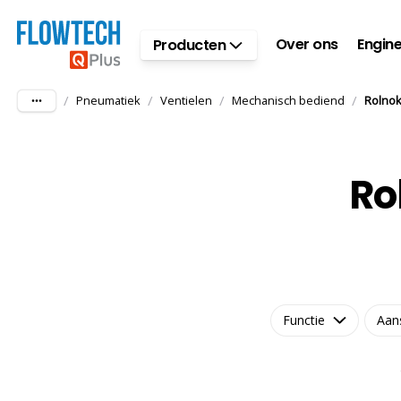
Ga naar hoofdinhoud
Over ons
Engine
Producten
/
/
/
/
Pneumatiek
Ventielen
Mechanisch bediend
Rolno
Ro
Functie
Aan