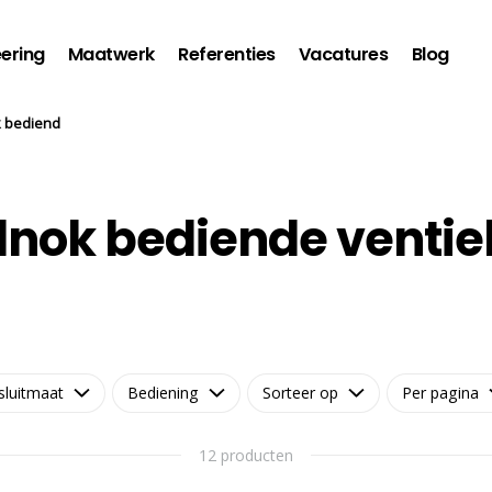
ering
Maatwerk
Referenties
Vacatures
Blog
k bediend
lnok bediende ventie
sluitmaat
Bediening
Sorteer op
Per pagina
12 producten