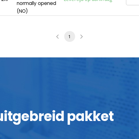
normally opened
(NO)
1
 uitgebreid pakket